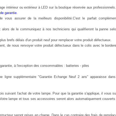
rage
intérieur
ou extérieur à LED sur la boutique
réservée
aux professionnels
 de garantie
.
e vous assurer de la meilleurs disponibilité.
C'est le parfait compléme
fit alors de le communiquez à nos techniciens qui qualifieront la panne sel
lus brefs délais d'un produit neuf pour remplacer votre produit défectueux.
ement, de nous renvoyer votre produit défectueux dans le colis avec le border
garantie, à l'exception des consommables : batteries - piles
?
une ligne supplémentaire "Garantie Echange Neuf 2 ans" apparaisse dans
 suivant l'achat de votre lampe. Pour que la garantie s'applique, il vous suf
Votre lampe et tous ses accessoires seront alors automatiquement couverts 
structeur seront prises en charge. Dans le cas contraire des frais de rempla