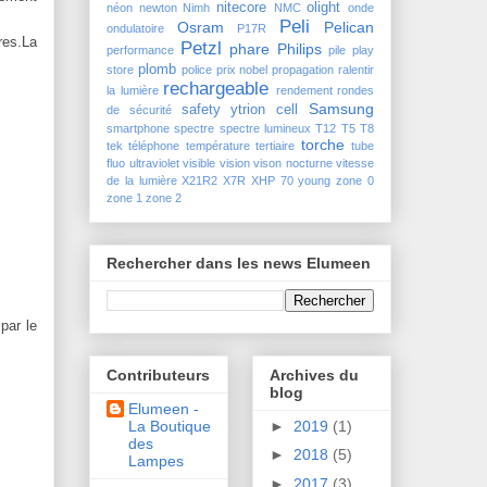
nitecore
olight
néon
newton
Nimh
NMC
onde
Peli
Osram
Pelican
ondulatoire
P17R
res.
La
Petzl
phare
Philips
performance
pile
play
plomb
store
police
prix nobel
propagation
ralentir
rechargeable
la lumière
rendement
rondes
Samsung
safety ytrion cell
de sécurité
smartphone
spectre
spectre lumineux
T12
T5
T8
torche
tek
téléphone
température
tertiaire
tube
fluo
ultraviolet
visible
vision
vison nocturne
vitesse
de la lumière
X21R2
X7R
XHP 70
young
zone 0
zone 1
zone 2
Rechercher dans les news Elumeen
par le
Contributeurs
Archives du
blog
Elumeen -
La Boutique
►
2019
(1)
des
►
2018
(5)
Lampes
►
2017
(3)