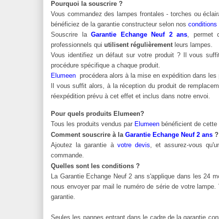
Pourquoi la souscrire ?
Vous commandez des lampes frontales - torches ou éclai
bénéficiez de la garantie constructeur selon nos
conditions
Souscrire la
Garantie Echange Neuf 2 ans
, permet d
professionnels qui
utilisent régulièrement
leurs lampes.
Vous identifiez un défaut sur votre produit ? Il vous suf
procédure spécifique a chaque produit.
Elumeen
procédera alors à la mise en expédition dans les p
Il vous suffit alors, à la réception du produit de remplac
réexpédition prévu à cet effet et inclus dans notre envoi.
Pour quels produits Elumeen?
Tous les produits vendus par
Elumeen
bénéficient de cette 
Comment souscrire à la
Garantie Echange Neuf 2 ans
Ajoutez la garantie à
votre
devis
, et assurez-vous qu'
commande
.
Quelles sont les conditions ?
La Garantie Echange Neuf 2 ans s'applique dans les 24 mois
nous envoyer par mail le numéro de série de votre lampe. 
garantie.
Seules les pannes entrant dans le cadre de la garantie con