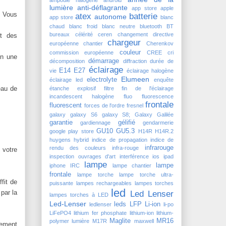
ampoule halogène
android
lumière
anti-déflagrante
app store
apple
. Vous
atex
batterie
autonome
app store
blanc
chaud
blanc froid
blanc neutre
bluetooth
BT
bureaux
célérité
ceren
changement directive
nt des
chargeur
européenne
chantier
Cherenkov
couleur
commission européenne
CREE
cri
on une
démarrage
décomposition
diffraction
durée de
éclairage
E14
E27
vie
éclairage halogène
Elumeen
electrolyte
éclairage led
enquête
eau de
étanche
explosif
filtre
fin de l'éclairage
incandescent halogène
fluo
fluorescence
frontale
fluorescent
forces de l'ordre
fresnel
galaxy
galaxy S6
galaxy S8; Galaxy
Galilée
garantie
gélifié
gardiennage
gendarmerie
GU10
GU5.3
google play store
H14R
H14R.2
huygens
hybrid
indice de propagation
indice de
infrarouge
rendu des couleurs
infra-rouge
 votre
inspection ouvrages d'art
interférence
ios
ipad
lampe
lampe
iphone
IRC
lampe chantier
frontale
lampe torche
lampe torche ultra-
fit de
puissante
lampes rechargeables
lampes torches
led
par la
Led Lenser
lampes torches à LED
Led-Lenser
leds
LFP
Li-ion
ledlenser
li-po
LiFePO4
lithium fer phosphate
lithium-ion
lithium-
Maglite
MR16
polymer
lumière
M17R
maxwell
cement