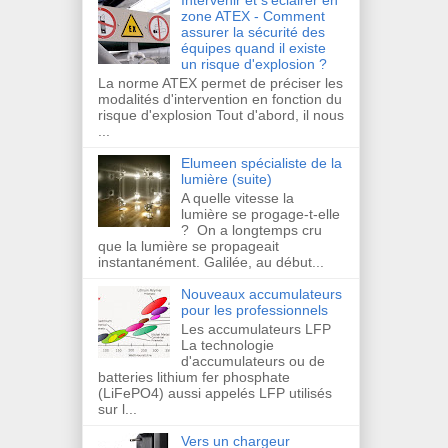
Intervenir et s'éclairer en
zone ATEX - Comment
assurer la sécurité des
équipes quand il existe
un risque d'explosion ?
La norme ATEX permet de préciser les
modalités d'intervention en fonction du
risque d'explosion Tout d'abord, il nous
...
Elumeen spécialiste de la
lumière (suite)
A quelle vitesse la
lumière se progage-t-elle
? On a longtemps cru
que la lumière se propageait
instantanément. Galilée, au début...
Nouveaux accumulateurs
pour les professionnels
Les accumulateurs LFP
La technologie
d'accumulateurs ou de
batteries lithium fer phosphate
(LiFePO4) aussi appelés LFP utilisés
sur l...
Vers un chargeur