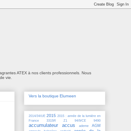
flagrantes ATEX à nos clients professionnels. Nous
de vie.
Vers la boutique Elumeen
2015
2014/34/UE
2015 : année de la lumière en
France
3315R Z1
94/9/CE
9490
accumulateur
accus
AGM
ademe
année de la