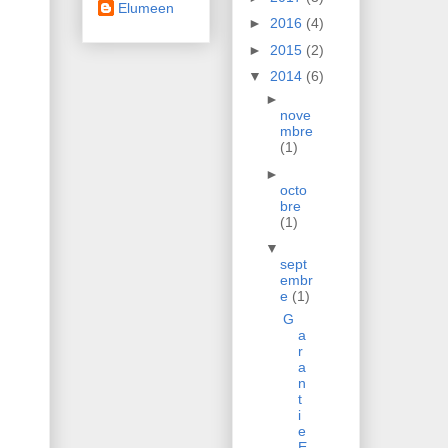
Elumeen
►
2016
(4)
►
2015
(2)
▼
2014
(6)
►
nove
mbre
(1)
►
octo
bre
(1)
▼
sept
embr
e
(1)
G
a
r
a
n
t
i
e
E